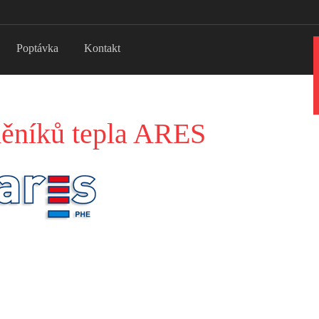
Poptávka
Kontakt
ěníků tepla ARES