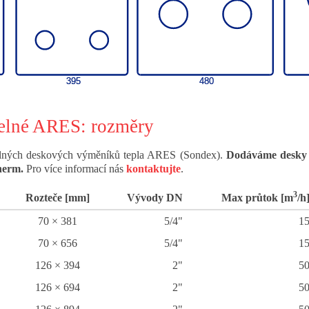
elné ARES: rozměry
telných deskových výměníků tepla ARES (Sondex).
Dodáváme desky 
herm.
Pro více informací nás
kontaktujte
.
3
Rozteče [mm]
Vývody DN
Max průtok [m
/h
70 × 381
5/4"
1
70 × 656
5/4"
1
126 × 394
2"
5
126 × 694
2"
5