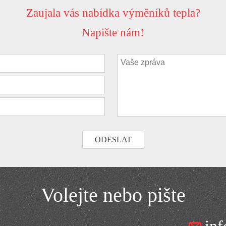
Zaujala vás nabídka výměníků tepla?
Napište nám!
Volejte nebo pište