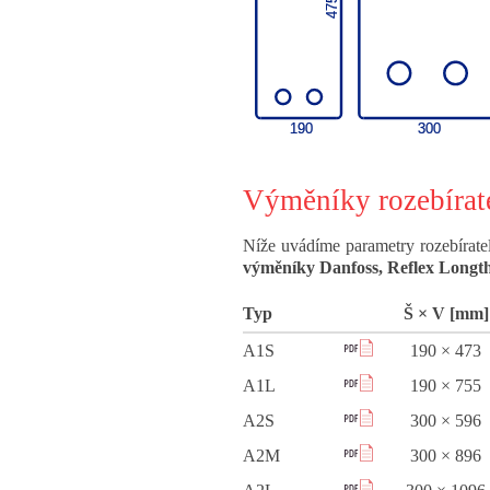
Výměníky rozebírat
Níže uvádíme parametry rozebíra
výměníky Danfoss, Reflex Longt
Typ
Š × V [mm]
A1S
190 × 473
A1L
190 × 755
A2S
300 × 596
A2M
300 × 896