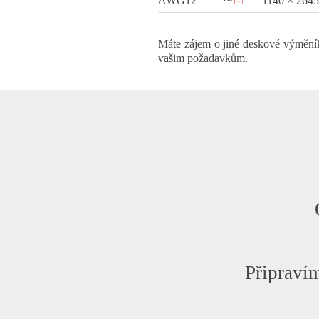
AWG12
1140 × 2645
Máte zájem o jiné deskové výměn
vašim požadavkům.
Připraví