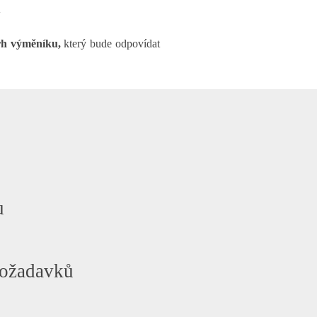
rh výměníku,
který bude odpovídat
u
požadavků