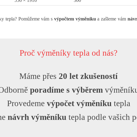
556 × 1916
300
íky tepla? Pomůžeme vám s
výpočtem výměníku
a zašleme vám
náv
Proč výměníky tepla od nás?
Máme přes
20 let zkušeností
Odborně
poradíme s výběrem
výměník
Provedeme
výpočet výměníku
tepla
me
návrh výměníku
tepla podle vašich 