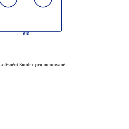
a těsnění Sondex pro montované
]
5
5
0
0