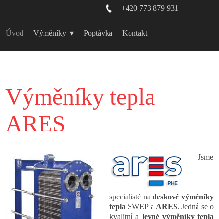
+420 773 879 931
Úvod
Výměníky
Poptávka
Kontakt
Výměníky tepla
ARES
Jsme
specialisté na
deskové výměníky
tepla
SWEP a
ARES
. Jedná se o
kvalitní a
levné výměníky tepla