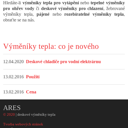
Hledáte-li
výměníky tepla pro vytápění
nebo
tepelné výměníky
pro ohřev vody
či
deskové výměníky pro chlazení
, žebrované
výměníky tepla,
pájené
nebo
rozebíratelné výměníky tepla
,
obraťte se na nás.
Výměníky tepla: co je nového
12.04.2020
Deskové chladiče pro vodní elektrárnu
13.02.2016
Použití
13.02.2016
Cena
ARES
© 2020
| deskové výměníky tepla
Tvorba webových stránek